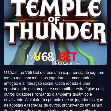
O Crash no V68 Bet oferece uma experiência de jogo em
tempo real com múltiplos jogadores, aumentando a
emoção e a interação social. Cada rodada é uma
oportunidade de competir e compartilhar estratégias com
outros jogadores, tornando o ambiente dinâmico e
envolvente. A plataforma permite que os jogadores vejam
as apostas e retiradas de outros, promovendo um senso
de comunidade enquanto todos buscam as melhores