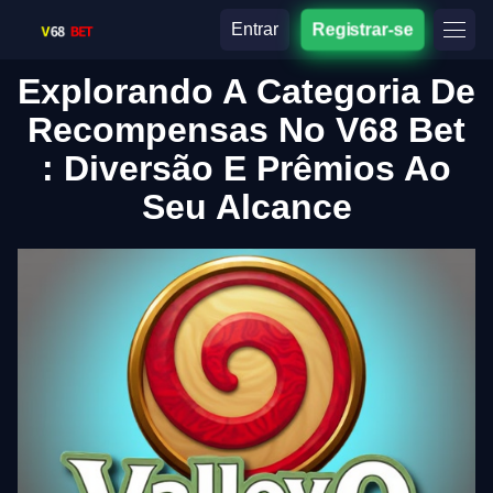
Entrar
Registrar-se
Explorando A Categoria De
Recompensas No V68 Bet
: Diversão E Prêmios Ao
Seu Alcance