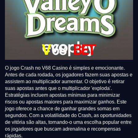
O jogo Crash no V68 Casino é simples e emocionante.
Antes de cada rodada, os jogadores fazem suas apostas e
assistem ao multiplicador aumentar. O objetivo é retirar
suas apostas antes que o multiplicador 'exploda'.
Estratégias incluem apostas mínimas para minimizar
riscos ou apostas maiores para maximizar ganhos. Este
jogo oferece a chance de ganhar grandes somas em
segundos. Com a volatilidade do Crash, as oportunidades
de vitória são altas, tornando-o uma escolha popular entre
os jogadores que buscam adrenalina e recompensas
rápidas.