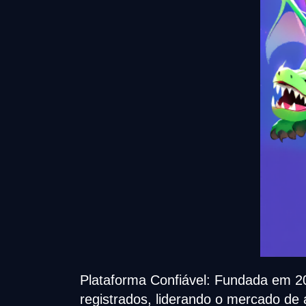
Plataforma Confiável: Fundada em 20
registrados, liderando o mercado de 