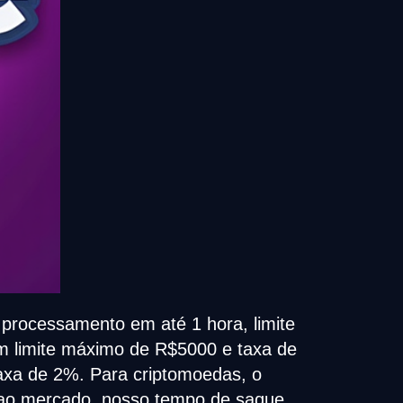
processamento em até 1 hora, limite
m limite máximo de R$5000 e taxa de
taxa de 2%. Para criptomoedas, o
 ao mercado, nosso tempo de saque