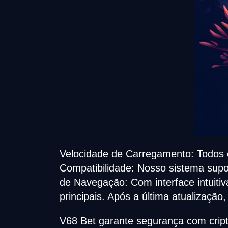
Velocidade de Carregamento: Todos o
Compatibilidade: Nosso sistema supo
de Navegação: Com interface intuit
principais. Após a última atualizaç
V68 Bet garante segurança com cript