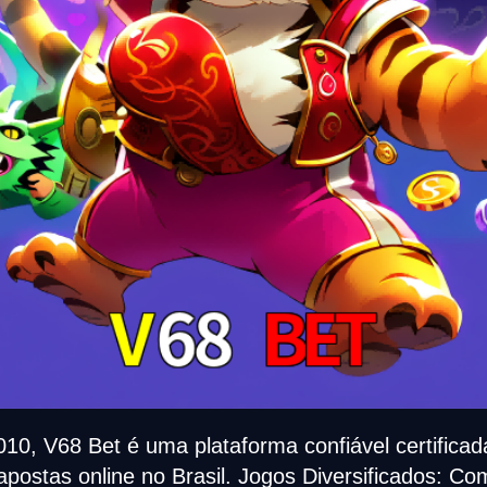
10, V68 Bet é uma plataforma confiável certificad
apostas online no Brasil. Jogos Diversificados: Co