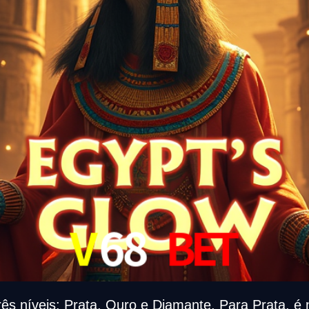
ês níveis: Prata, Ouro e Diamante. Para Prata, é