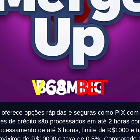
oferece opções rápidas e seguras como PIX com 
es de crédito são processados em até 2 horas co
ocessamento de até 6 horas, limite de R$1000 e 
te máximo de R$10000 e taxa de 0,5%. Comparado