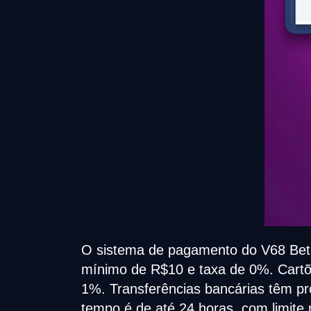
O sistema de pagamento do V68 Bet 
mínimo de R$10 e taxa de 0%. Cartõ
1%. Transferências bancárias têm pr
tempo é de até 24 horas, com limi