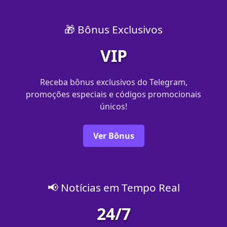
🎁 Bônus Exclusivos
VIP
Receba bônus exclusivos do Telegram,
promoções especiais e códigos promocionais
únicos!
Ver Bônus
📢 Notícias em Tempo Real
24/7