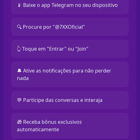
📱 Baixe o app Telegram no seu dispositivo
🔍 Procure por "@7XXOficial"
👆 Toque em "Entrar" ou "Join"
🔔 Ative as notificações para não perder
nada
💬 Participe das conversas e interaja
🎁 Receba bônus exclusivos
automaticamente