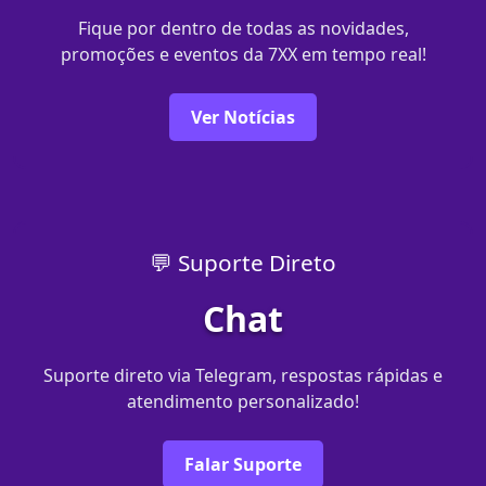
Fique por dentro de todas as novidades,
promoções e eventos da 7XX em tempo real!
Ver Notícias
💬 Suporte Direto
Chat
Suporte direto via Telegram, respostas rápidas e
atendimento personalizado!
Falar Suporte