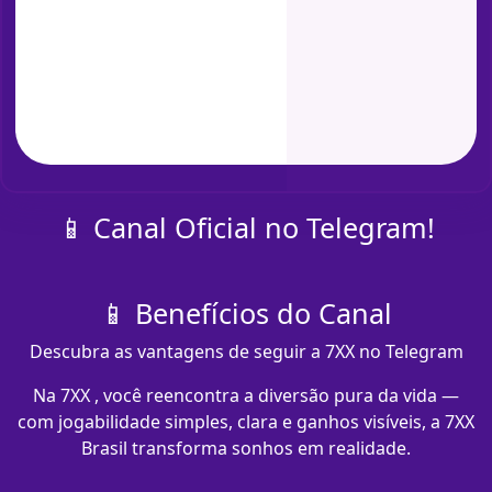
📱 Canal Oficial no Telegram!
📱 Benefícios do Canal
Descubra as vantagens de seguir a 7XX no Telegram
Na 7XX , você reencontra a diversão pura da vida —
com jogabilidade simples, clara e ganhos visíveis, a 7XX
Brasil transforma sonhos em realidade.