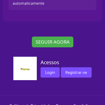
automaticamente
SEGUIR AGORA
Acessos
Login
Registrar-se