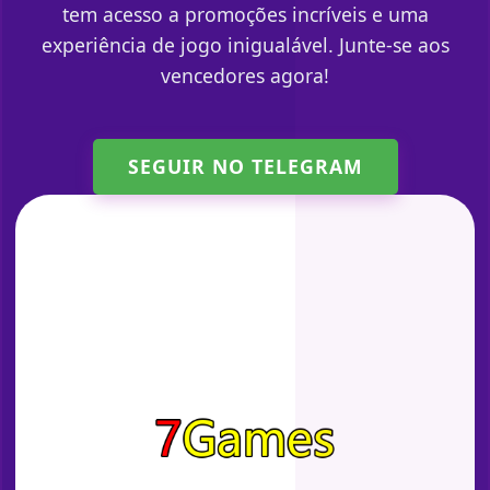
tem acesso a promoções incríveis e uma
experiência de jogo inigualável. Junte-se aos
vencedores agora!
SEGUIR NO TELEGRAM