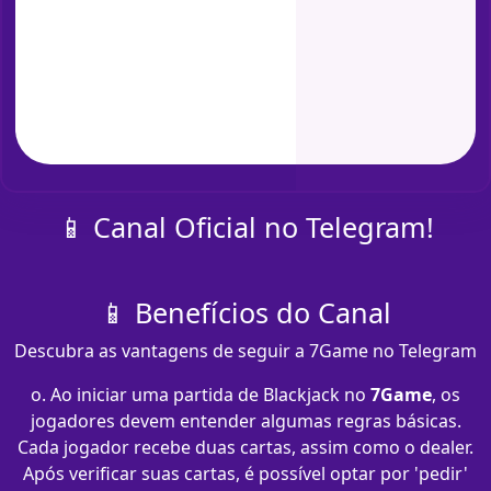
📱 Canal Oficial no Telegram!
📱 Benefícios do Canal
Descubra as vantagens de seguir a 7Game no Telegram
o. Ao iniciar uma partida de Blackjack no
7Game
, os
jogadores devem entender algumas regras básicas.
Cada jogador recebe duas cartas, assim como o dealer.
Após verificar suas cartas, é possível optar por 'pedir'