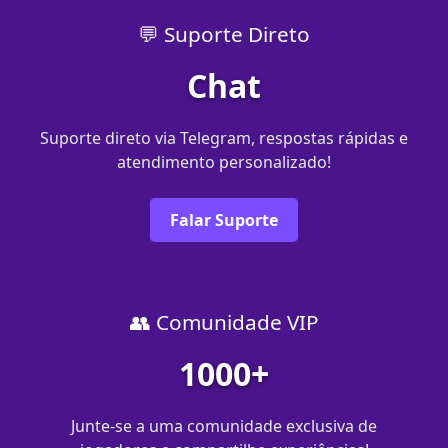
💬 Suporte Direto
Chat
Suporte direto via Telegram, respostas rápidas e
atendimento personalizado!
Falar Suporte
👥 Comunidade VIP
1000+
Junte-se a uma comunidade exclusiva de