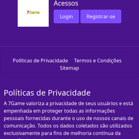
Acessos
Login
Registrar-se
Políticas de Privacidade
Termos e Condições
Sitemap
Políticas de Privacidade
A 7Game valoriza a privacidade de seus usuários e está
empenhada em proteger todas as informações
pessoais fornecidas durante o uso de nossos canais de
comunicação. Todos os dados coletados são utilizados
exclusivamente para fins de melhoria contínua da