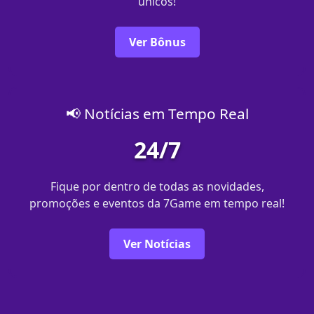
únicos!
Ver Bônus
📢 Notícias em Tempo Real
24/7
Fique por dentro de todas as novidades,
promoções e eventos da 7Game em tempo real!
Ver Notícias