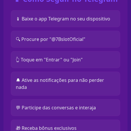
📱 Baixe o app Telegram no seu dispositivo
🔍 Procure por "@7BslotOficial"
👆 Toque em "Entrar" ou "Join"
🔔 Ative as notificações para não perder
nada
💬 Participe das conversas e interaja
🎁 Receba bônus exclusivos