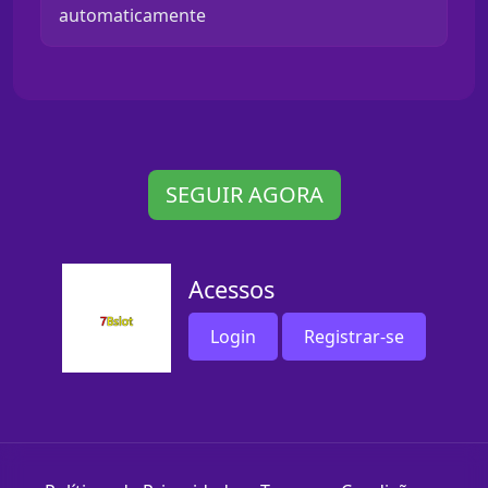
automaticamente
SEGUIR AGORA
Acessos
Login
Registrar-se