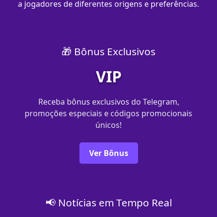
a jogadores de diferentes origens e preferências.
🎁 Bônus Exclusivos
VIP
Receba bônus exclusivos do Telegram,
promoções especiais e códigos promocionais
únicos!
Ver Bônus
📢 Notícias em Tempo Real