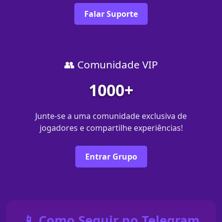
Falar Suporte
👥 Comunidade VIP
1000+
Junte-se a uma comunidade exclusiva de
jogadores e compartilhe experiências!
Entrar Grupo
📱 Como Seguir no Telegram