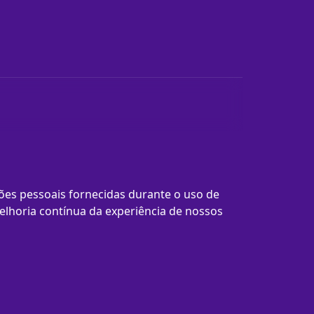
ões pessoais fornecidas durante o uso de
elhoria contínua da experiência de nossos