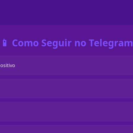
📱 Como Seguir no Telegram
ositivo