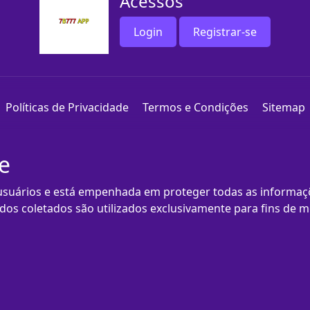
Acessos
Login
Registrar-se
Políticas de Privacidade
Termos e Condições
Sitemap
de
 usuários e está empenhada em proteger todas as informaç
os coletados são utilizados exclusivamente para fins de m