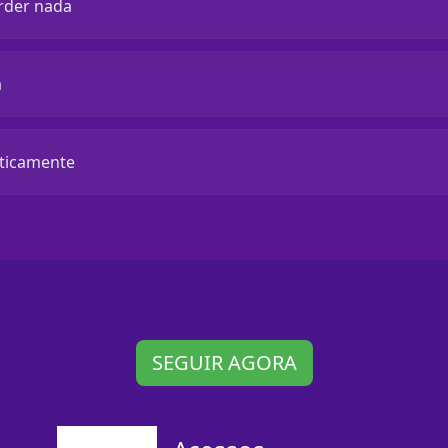
erder nada
a
aticamente
SEGUIR AGORA