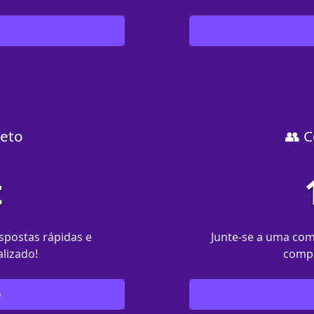
reto
👥 
t
espostas rápidas e
Junte-se a uma com
lizado!
compa
e