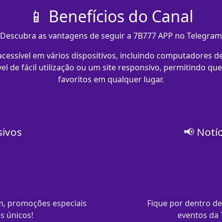
📱 Benefícios do Canal
Descubra as vantagens de seguir a 7B777 APP no Telegram
cessível em vários dispositivos, incluindo computadores d
l de fácil utilização ou um site responsivo, permitindo q
favoritos em qualquer lugar.
sivos
📢 Notí
m, promoções especiais
Fique por dentro d
s únicos!
eventos da 