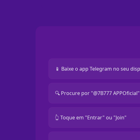
📱 Baixe o app Telegram no seu disp
🔍 Procure por "@7B777 APPOficial"
👆 Toque em "Entrar" ou "Join"