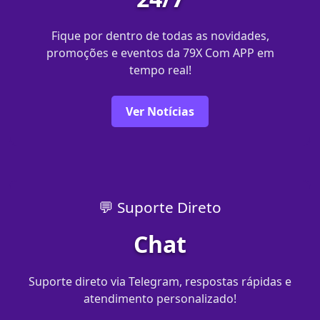
Fique por dentro de todas as novidades,
promoções e eventos da 79X Com APP em
tempo real!
Ver Notícias
💬 Suporte Direto
Chat
Suporte direto via Telegram, respostas rápidas e
atendimento personalizado!