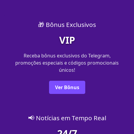
🎁 Bônus Exclusivos
VIP
Receba bônus exclusivos do Telegram,
promoções especiais e códigos promocionais
únicos!
Ver Bônus
📢 Notícias em Tempo Real
24/7