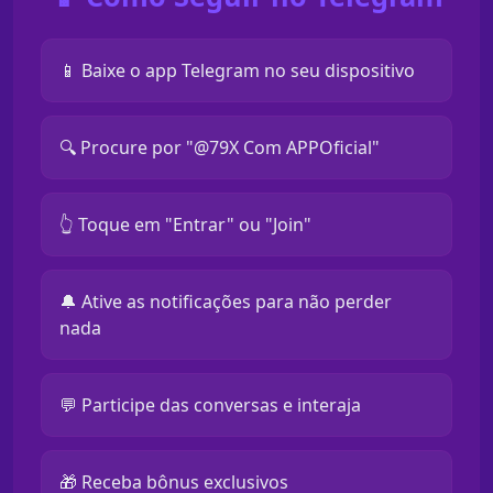
📱 Baixe o app Telegram no seu dispositivo
🔍 Procure por "@79X Com APPOficial"
👆 Toque em "Entrar" ou "Join"
🔔 Ative as notificações para não perder
nada
💬 Participe das conversas e interaja
🎁 Receba bônus exclusivos