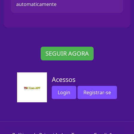
automaticamente
SEGUIR AGORA
Acessos
Login
Registrar-se