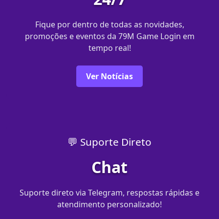
Fique por dentro de todas as novidades,
promoções e eventos da 79M Game Login em
tempo real!
Ver Notícias
💬 Suporte Direto
Chat
Suporte direto via Telegram, respostas rápidas e
atendimento personalizado!