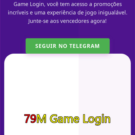
Game Login, você tem acesso a promoções
incríveis e uma experiência de jogo inigualável.
Junte-se aos vencedores agora!
SEGUIR NO TELEGRAM