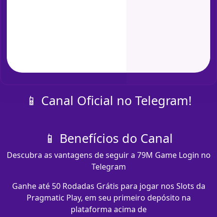
📱 Canal Oficial no Telegram!
📱 Benefícios do Canal
Descubra as vantagens de seguir a 79M Game Login no
Telegram
Ganhe até 50 Rodadas Grátis para jogar nos Slots da
Pragmatic Play, em seu primeiro depósito na
plataforma acima de