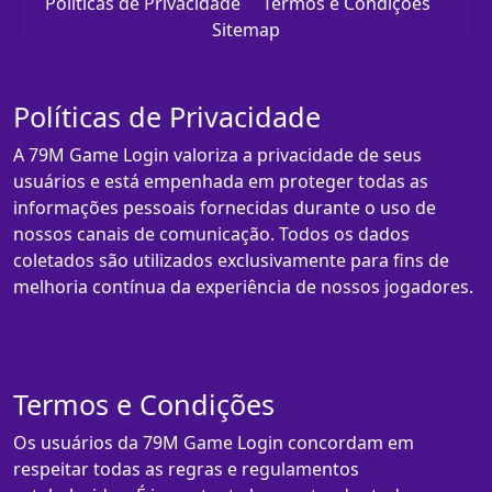
Políticas de Privacidade
Termos e Condições
Sitemap
Políticas de Privacidade
A 79M Game Login valoriza a privacidade de seus
usuários e está empenhada em proteger todas as
informações pessoais fornecidas durante o uso de
nossos canais de comunicação. Todos os dados
coletados são utilizados exclusivamente para fins de
melhoria contínua da experiência de nossos jogadores.
Termos e Condições
Os usuários da 79M Game Login concordam em
respeitar todas as regras e regulamentos