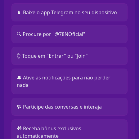
📱 Baixe o app Telegram no seu dispositivo
🔍 Procure por "@78NOficial"
👆 Toque em "Entrar" ou "Join"
🔔 Ative as notificações para não perder
nada
💬 Participe das conversas e interaja
🎁 Receba bônus exclusivos
automaticamente