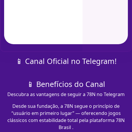
📱 Canal Oficial no Telegram!
📱 Benefícios do Canal
Descubra as vantagens de seguir a 78N no Telegram
Desde sua fundação, a 78N segue o princípio de
“usuário em primeiro lugar” — oferecendo jogos
clássicos com estabilidade total pela plataforma 78N
Brasil .