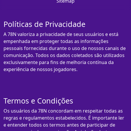
Sitemap
Políticas de Privacidade
A 78N valoriza a privacidade de seus usuários e está
empenhada em proteger todas as informações
pessoais fornecidas durante o uso de nossos canais de
comunicação. Todos os dados coletados são utilizados
exclusivamente para fins de melhoria contínua da
experiência de nossos jogadores.
Termos e Condições
Os usuários da 78N concordam em respeitar todas as
regras e regulamentos estabelecidos. É importante ler
e entender todos os termos antes de participar de