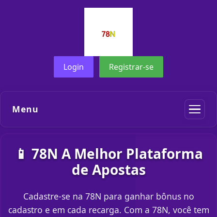
Login
Registrar-se
Menu
📱 78N A Melhor Plataforma
de Apostas
Cadastre-se na 78N para ganhar bônus no
cadastro e em cada recarga. Com a 78N, você tem