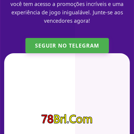
você tem acesso a promoções incríveis e uma
experiência de jogo inigualável. Junte-se aos
vencedores agora!
SEGUIR NO TELEGRAM