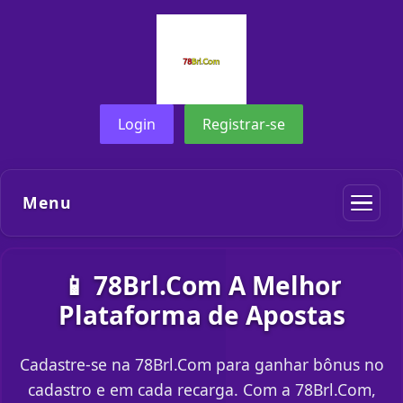
Login
Registrar-se
Menu
📱 78Brl.Com A Melhor
Plataforma de Apostas
Cadastre-se na 78Brl.Com para ganhar bônus no
cadastro e em cada recarga. Com a 78Brl.Com,