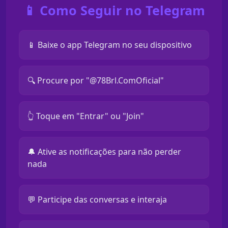
📱 Como Seguir no Telegram
📱 Baixe o app Telegram no seu dispositivo
🔍 Procure por "@78Brl.ComOficial"
👆 Toque em "Entrar" ou "Join"
🔔 Ative as notificações para não perder
nada
💬 Participe das conversas e interaja