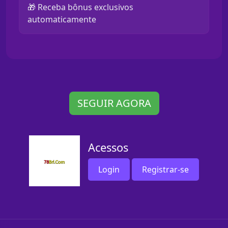
🎁 Receba bônus exclusivos
automaticamente
SEGUIR AGORA
Acessos
Login
Registrar-se