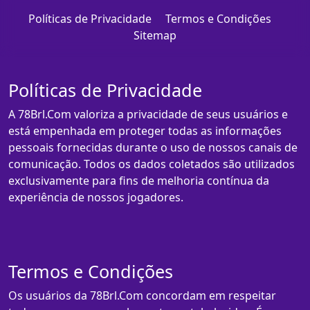
Políticas de Privacidade
Termos e Condições
Sitemap
Políticas de Privacidade
A 78Brl.Com valoriza a privacidade de seus usuários e
está empenhada em proteger todas as informações
pessoais fornecidas durante o uso de nossos canais de
comunicação. Todos os dados coletados são utilizados
exclusivamente para fins de melhoria contínua da
experiência de nossos jogadores.
Termos e Condições
Os usuários da 78Brl.Com concordam em respeitar