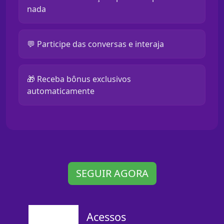
nada
💬 Participe das conversas e interaja
🎁 Receba bônus exclusivos
automaticamente
SEGUIR AGORA
Acessos