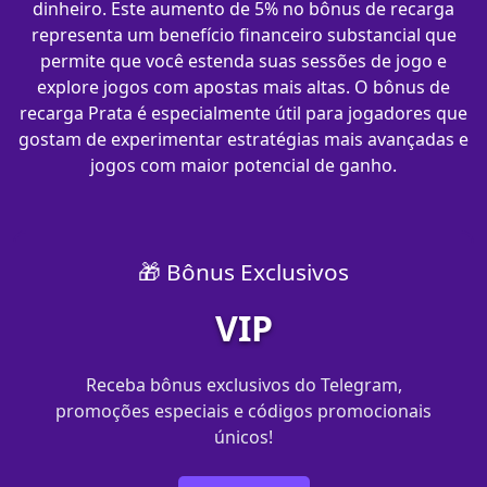
dinheiro. Este aumento de 5% no bônus de recarga
representa um benefício financeiro substancial que
permite que você estenda suas sessões de jogo e
explore jogos com apostas mais altas. O bônus de
recarga Prata é especialmente útil para jogadores que
gostam de experimentar estratégias mais avançadas e
jogos com maior potencial de ganho.
🎁 Bônus Exclusivos
VIP
Receba bônus exclusivos do Telegram,
promoções especiais e códigos promocionais
únicos!