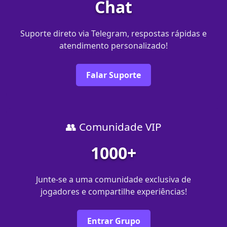
Chat
Suporte direto via Telegram, respostas rápidas e
atendimento personalizado!
Falar Suporte
👥 Comunidade VIP
1000+
Junte-se a uma comunidade exclusiva de
jogadores e compartilhe experiências!
Entrar Grupo