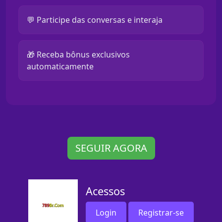
💬 Participe das conversas e interaja
🎁 Receba bônus exclusivos
automaticamente
SEGUIR AGORA
Acessos
Login
Registrar-se