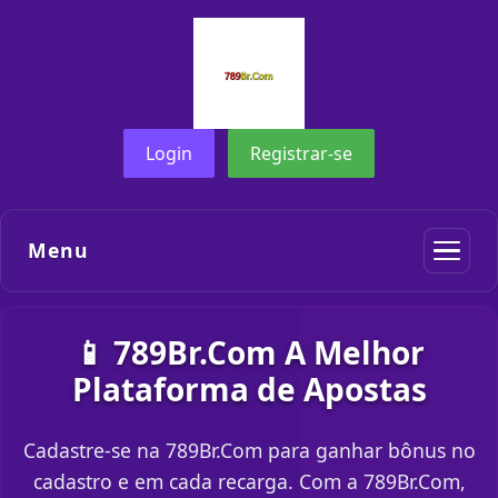
Login
Registrar-se
Menu
📱 789Br.Com A Melhor
Plataforma de Apostas
Cadastre-se na 789Br.Com para ganhar bônus no
cadastro e em cada recarga. Com a 789Br.Com,