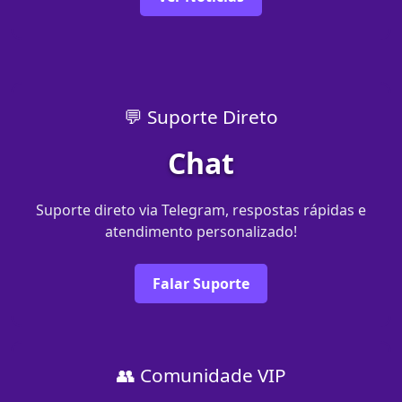
💬 Suporte Direto
Chat
Suporte direto via Telegram, respostas rápidas e
atendimento personalizado!
Falar Suporte
👥 Comunidade VIP