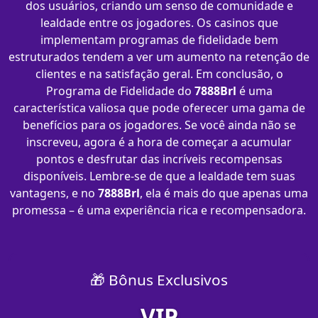
dos usuários, criando um senso de comunidade e
lealdade entre os jogadores. Os casinos que
implementam programas de fidelidade bem
estruturados tendem a ver um aumento na retenção de
clientes e na satisfação geral. Em conclusão, o
Programa de Fidelidade do
7888Brl
é uma
característica valiosa que pode oferecer uma gama de
benefícios para os jogadores. Se você ainda não se
inscreveu, agora é a hora de começar a acumular
pontos e desfrutar das incríveis recompensas
disponíveis. Lembre-se de que a lealdade tem suas
vantagens, e no
7888Brl
, ela é mais do que apenas uma
promessa – é uma experiência rica e recompensadora.
🎁 Bônus Exclusivos
VIP