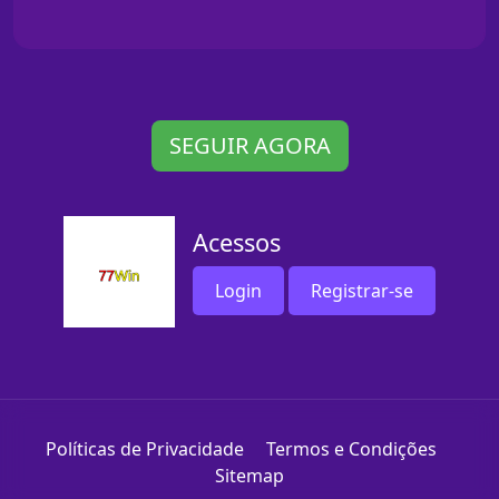
SEGUIR AGORA
Acessos
Login
Registrar-se
Políticas de Privacidade
Termos e Condições
Sitemap