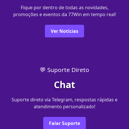
Fique por dentro de todas as novidades,
promoções e eventos da 77Win em tempo real!
Ver Notícias
💬 Suporte Direto
Chat
Suporte direto via Telegram, respostas rápidas e
atendimento personalizado!
Falar Suporte