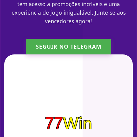
tem acesso a promoções incríveis e uma
experiência de jogo inigualável. Junte-se aos
vencedores agora!
SEGUIR NO TELEGRAM