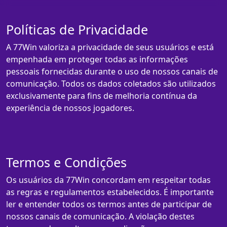
Políticas de Privacidade
A 77Win valoriza a privacidade de seus usuários e está
empenhada em proteger todas as informações
pessoais fornecidas durante o uso de nossos canais de
comunicação. Todos os dados coletados são utilizados
exclusivamente para fins de melhoria contínua da
experiência de nossos jogadores.
Termos e Condições
Os usuários da 77Win concordam em respeitar todas
as regras e regulamentos estabelecidos. É importante
ler e entender todos os termos antes de participar de
nossos canais de comunicação. A violação destes