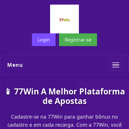
Login
Registrar-se
Menu
📱 77Win A Melhor Plataforma
de Apostas
Cadastre-se na 77Win para ganhar bônus no
cadastro e em cada recarga. Com a 77Win, você