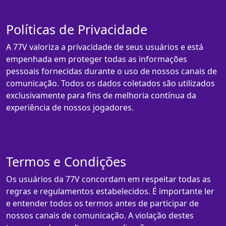
Políticas de Privacidade
A 77V valoriza a privacidade de seus usuários e está
empenhada em proteger todas as informações
pessoais fornecidas durante o uso de nossos canais de
comunicação. Todos os dados coletados são utilizados
exclusivamente para fins de melhoria contínua da
experiência de nossos jogadores.
Termos e Condições
Os usuários da 77V concordam em respeitar todas as
regras e regulamentos estabelecidos. É importante ler
e entender todos os termos antes de participar de
nossos canais de comunicação. A violação destes