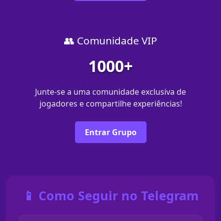
👥 Comunidade VIP
1000+
Junte-se a uma comunidade exclusiva de
jogadores e compartilhe experiências!
Entrar Grupo
📱 Como Seguir no Telegram