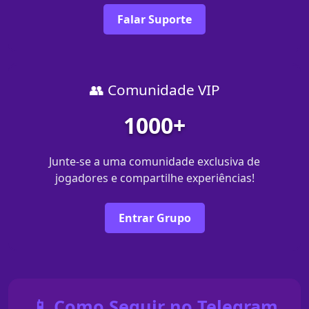
Falar Suporte
👥 Comunidade VIP
1000+
Junte-se a uma comunidade exclusiva de
jogadores e compartilhe experiências!
Entrar Grupo
📱 Como Seguir no Telegram