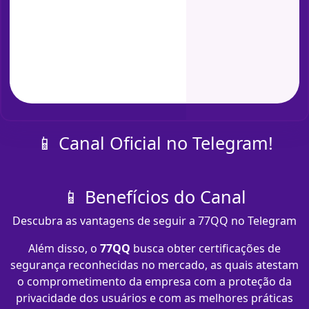
📱 Canal Oficial no Telegram!
📱 Benefícios do Canal
Descubra as vantagens de seguir a 77QQ no Telegram
Além disso, o
77QQ
busca obter certificações de
segurança reconhecidas no mercado, as quais atestam
o comprometimento da empresa com a proteção da
privacidade dos usuários e com as melhores práticas