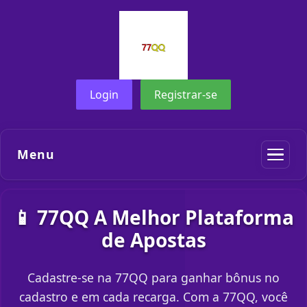
Login
Registrar-se
Menu
📱 77QQ A Melhor Plataforma
de Apostas
Cadastre-se na 77QQ para ganhar bônus no
cadastro e em cada recarga. Com a 77QQ, você