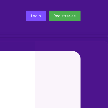
Login
Registrar-se