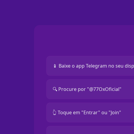
📱 Baixe o app Telegram no seu disp
🔍 Procure por "@77OxOficial"
👆 Toque em "Entrar" ou "Join"