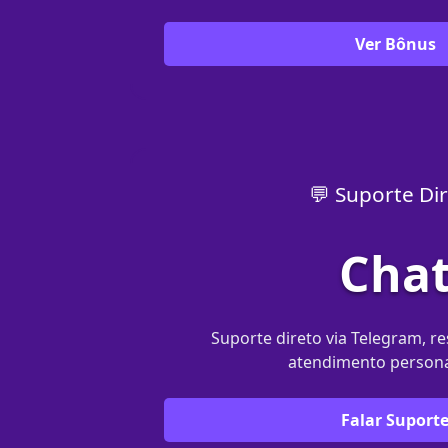
Ver Bônus
💬 Suporte Di
Cha
Suporte direto via Telegram, r
atendimento persona
Falar Suport