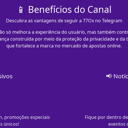
📱 Benefícios do Canal
Descubra as vantagens de seguir a 77Ox no Telegram
 só melhora a experiência do usuário, mas também contrib
nça construída por meio da proteção da privacidade e da t
que fortalece a marca no mercado de apostas online.
sivos
📢 Notí
m, promoções especiais
Fique por dentro d
s únicos!
eventos 