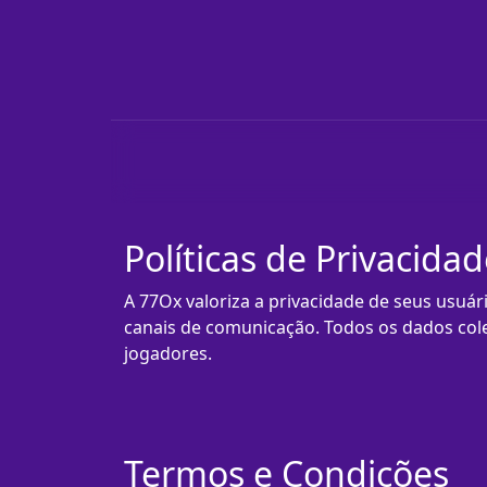
Políticas de Privacida
A 77Ox valoriza a privacidade de seus usuá
canais de comunicação. Todos os dados cole
jogadores.
Termos e Condições