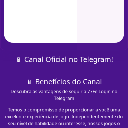
📱 Canal Oficial no Telegram!
📱 Benefícios do Canal
Descubra as vantagens de seguir a 77Fe Login no
Telegram
Temos o compromisso de proporcionar a você uma
excelente experiência de jogo. Independentemente do
seu nível de habilidade ou interesse, nossos jogos o