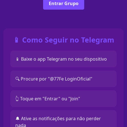
Entrar Grupo
📱 Como Seguir no Telegram
📱 Baixe o app Telegram no seu dispositivo
🔍 Procure por "@77Fe LoginOficial"
👆 Toque em "Entrar" ou "Join"
🔔 Ative as notificações para não perder
nada