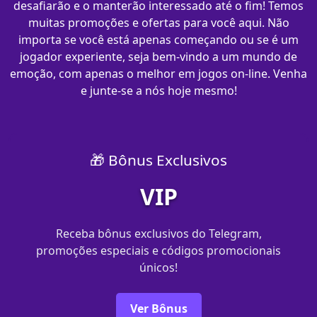
desafiarão e o manterão interessado até o fim! Temos
muitas promoções e ofertas para você aqui. Não
importa se você está apenas começando ou se é um
jogador experiente, seja bem-vindo a um mundo de
emoção, com apenas o melhor em jogos on-line. Venha
e junte-se a nós hoje mesmo!
🎁 Bônus Exclusivos
VIP
Receba bônus exclusivos do Telegram,
promoções especiais e códigos promocionais
únicos!
Ver Bônus