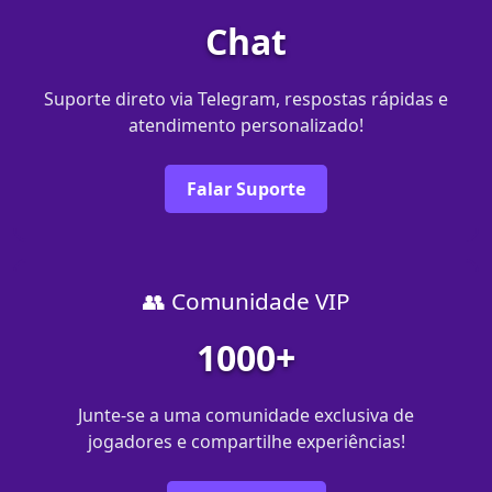
Chat
Suporte direto via Telegram, respostas rápidas e
atendimento personalizado!
Falar Suporte
👥 Comunidade VIP
1000+
Junte-se a uma comunidade exclusiva de
jogadores e compartilhe experiências!