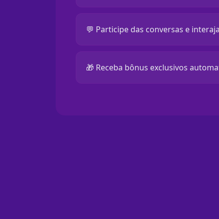
💬 Participe das conversas e interaj
🎁 Receba bônus exclusivos autom