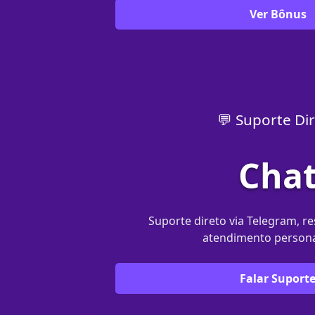
Ver Bônus
💬 Suporte Di
Cha
Suporte direto via Telegram, r
atendimento persona
Falar Suport