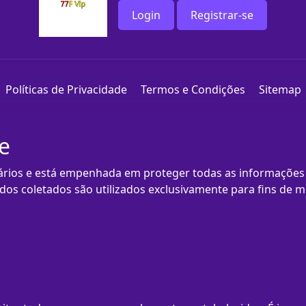
Login
Registrar-se
Políticas de Privacidade
Termos e Condições
Sitemap
de
suários e está empenhada em proteger todas as informações
os coletados são utilizados exclusivamente para fins de m