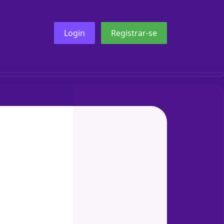
Login
Registrar-se