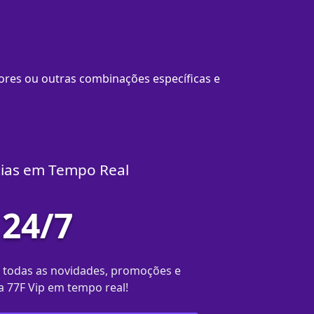
ores ou outras combinações específicas e
cias em Tempo Real
24/7
e todas as novidades, promoções e
a 77F Vip em tempo real!