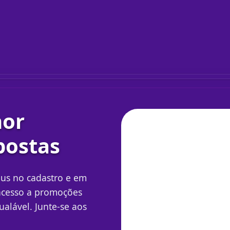
hor
postas
nus no cadastro e em
 acesso a promoções
ualável. Junte-se aos