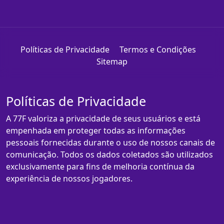
Políticas de Privacidade
Termos e Condições
Sitemap
Políticas de Privacidade
A 77F valoriza a privacidade de seus usuários e está
empenhada em proteger todas as informações
pessoais fornecidas durante o uso de nossos canais de
comunicação. Todos os dados coletados são utilizados
exclusivamente para fins de melhoria contínua da
experiência de nossos jogadores.