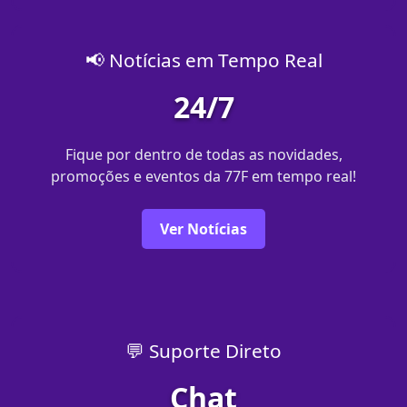
📢 Notícias em Tempo Real
24/7
Fique por dentro de todas as novidades,
promoções e eventos da 77F em tempo real!
Ver Notícias
💬 Suporte Direto
Chat