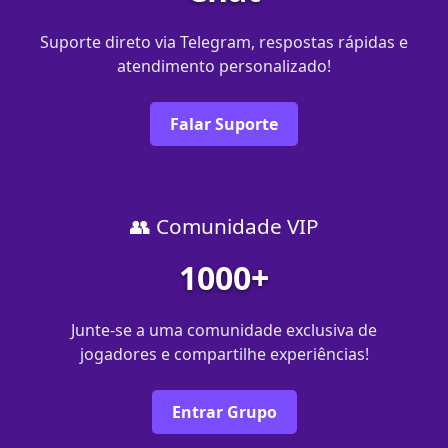
Suporte direto via Telegram, respostas rápidas e
atendimento personalizado!
Falar Suporte
👥 Comunidade VIP
1000+
Junte-se a uma comunidade exclusiva de
jogadores e compartilhe experiências!
Entrar Grupo