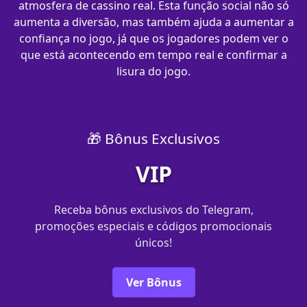
atmosfera de cassino real. Esta função social não só
aumenta a diversão, mas também ajuda a aumentar a
confiança no jogo, já que os jogadores podem ver o
que está acontecendo em tempo real e confirmar a
lisura do jogo.
🎁 Bônus Exclusivos
VIP
Receba bônus exclusivos do Telegram,
promoções especiais e códigos promocionais
únicos!
Ver Bônus