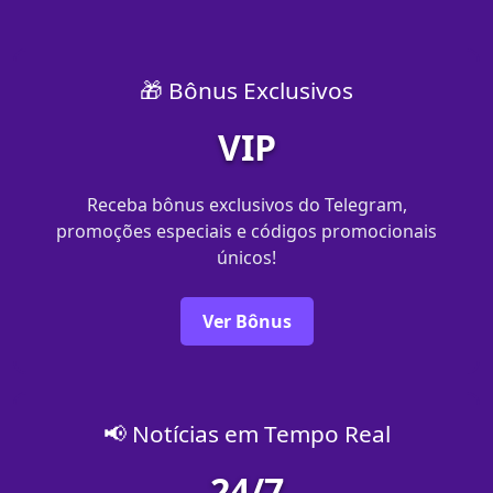
🎁 Bônus Exclusivos
VIP
Receba bônus exclusivos do Telegram,
promoções especiais e códigos promocionais
únicos!
Ver Bônus
📢 Notícias em Tempo Real
24/7