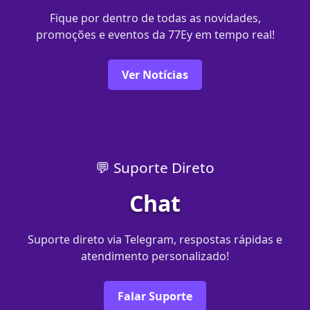
Fique por dentro de todas as novidades,
promoções e eventos da 77Ey em tempo real!
Ver Notícias
💬 Suporte Direto
Chat
Suporte direto via Telegram, respostas rápidas e
atendimento personalizado!
Falar Suporte