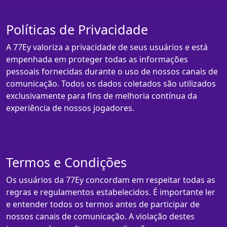
Políticas de Privacidade
A 77Ey valoriza a privacidade de seus usuários e está
empenhada em proteger todas as informações
pessoais fornecidas durante o uso de nossos canais de
comunicação. Todos os dados coletados são utilizados
exclusivamente para fins de melhoria contínua da
experiência de nossos jogadores.
Termos e Condições
Os usuários da 77Ey concordam em respeitar todas as
regras e regulamentos estabelecidos. É importante ler
e entender todos os termos antes de participar de
nossos canais de comunicação. A violação destes