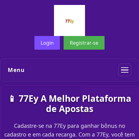
Login
Registrar-se
Menu
📱 77Ey A Melhor Plataforma
de Apostas
Cadastre-se na 77Ey para ganhar bônus no
cadastro e em cada recarga. Com a 77Ey, você tem