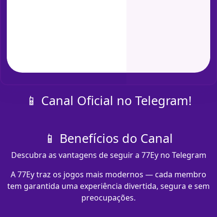
📱 Canal Oficial no Telegram!
📱 Benefícios do Canal
Descubra as vantagens de seguir a 77Ey no Telegram
A 77Ey traz os jogos mais modernos — cada membro
tem garantida uma experiência divertida, segura e sem
preocupações.