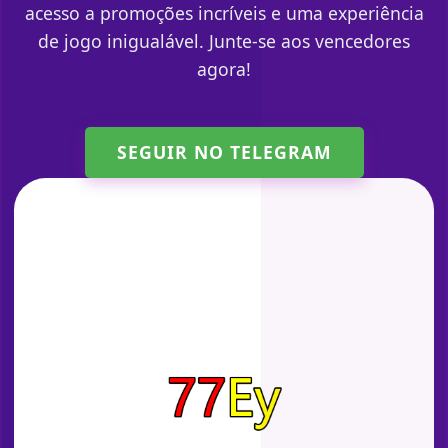
acesso a promoções incríveis e uma experiência
de jogo inigualável. Junte-se aos vencedores
agora!
SEGUIR NO TELEGRAM