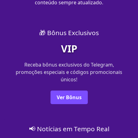
conteúdo sempre atualizado.
🎁 Bônus Exclusivos
VIP
Receba bônus exclusivos do Telegram,
promoções especiais e códigos promocionais
únicos!
Ver Bônus
📢 Notícias em Tempo Real