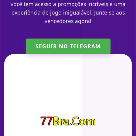
você tem acesso a promoções incríveis e uma
experiência de jogo inigualável. Junte-se aos
vencedores agora!
SEGUIR NO TELEGRAM