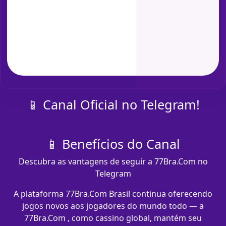
📱 Canal Oficial no Telegram!
📱 Benefícios do Canal
Descubra as vantagens de seguir a 77Bra.Com no
Telegram
A plataforma 77Bra.Com Brasil continua oferecendo
jogos novos aos jogadores do mundo todo — a
77Bra.Com , como cassino global, mantém seu