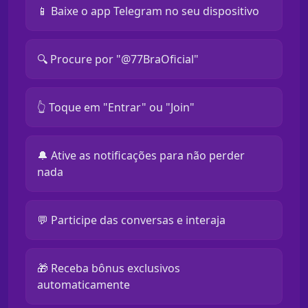
📱 Baixe o app Telegram no seu dispositivo
🔍 Procure por "@77BraOficial"
👆 Toque em "Entrar" ou "Join"
🔔 Ative as notificações para não perder
nada
💬 Participe das conversas e interaja
🎁 Receba bônus exclusivos
automaticamente