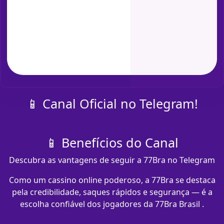
📱 Canal Oficial no Telegram!
📱 Benefícios do Canal
Descubra as vantagens de seguir a 77Bra no Telegram
Como um cassino online poderoso, a 77Bra se destaca
pela credibilidade, saques rápidos e segurança — é a
escolha confiável dos jogadores da 77Bra Brasil .