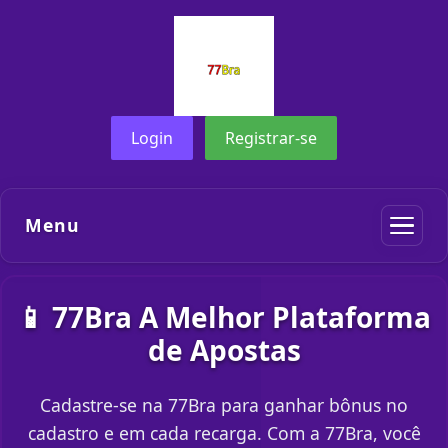
Login
Registrar-se
Menu
📱 77Bra A Melhor Plataforma
de Apostas
Cadastre-se na 77Bra para ganhar bônus no
cadastro e em cada recarga. Com a 77Bra, você