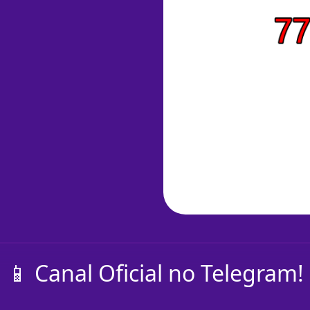
📱 Canal Oficial no Telegram!