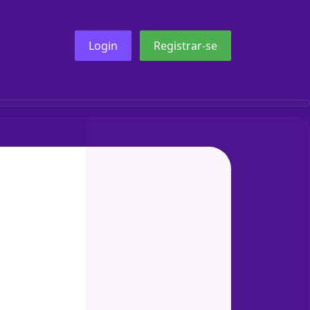
Login
Registrar-se