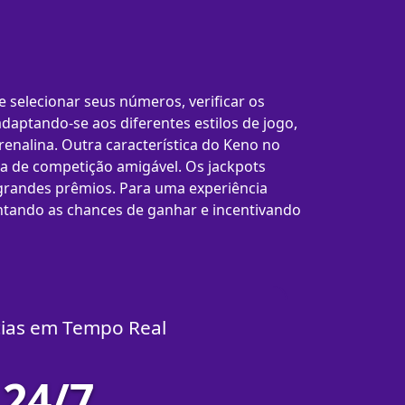
 selecionar seus números, verificar os
adaptando-se aos diferentes estilos de jogo,
nalina. Outra característica do Keno no
a de competição amigável. Os jackpots
randes prêmios. Para uma experiência
tando as chances de ganhar e incentivando
cias em Tempo Real
24/7