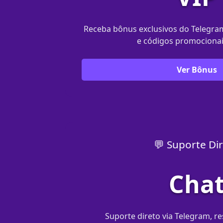
Receba bônus exclusivos do Telegra
e códigos promocionai
Ver Bônus
💬 Suporte Di
Cha
Suporte direto via Telegram, r