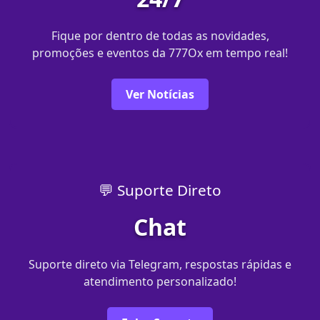
Fique por dentro de todas as novidades,
promoções e eventos da 777Ox em tempo real!
Ver Notícias
💬 Suporte Direto
Chat
Suporte direto via Telegram, respostas rápidas e
atendimento personalizado!