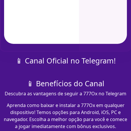
📱 Canal Oficial no Telegram!
📱 Benefícios do Canal
Descubra as vantagens de seguir a 777Ox no Telegram
Aprenda como baixar e instalar a 777Ox em qualquer
dispositivo! Temos opções para Android, iOS, PC e
navegador. Escolha a melhor opção para você e comece
a jogar imediatamente com bônus exclusivos.