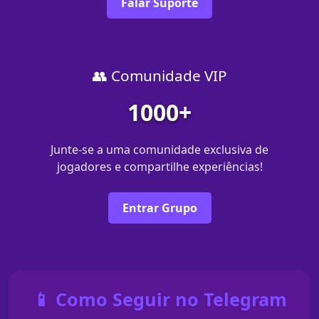
Falar Suporte
👥 Comunidade VIP
1000+
Junte-se a uma comunidade exclusiva de
jogadores e compartilhe experiências!
Entrar Grupo
📱 Como Seguir no Telegram