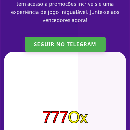
tem acesso a promoções incríveis e uma
experiência de jogo inigualável. Junte-se aos
vencedores agora!
SEGUIR NO TELEGRAM