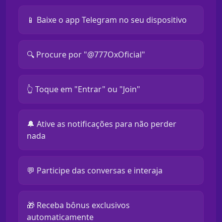
📱 Baixe o app Telegram no seu dispositivo
🔍 Procure por "@777OxOficial"
👆 Toque em "Entrar" ou "Join"
🔔 Ative as notificações para não perder
nada
💬 Participe das conversas e interaja
🎁 Receba bônus exclusivos
automaticamente