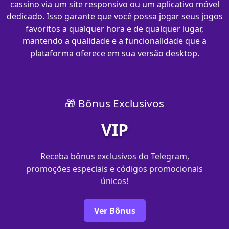
cassino via um site responsivo ou um aplicativo móvel
dedicado. Isso garante que você possa jogar seus jogos
favoritos a qualquer hora e de qualquer lugar,
mantendo a qualidade e a funcionalidade que a
plataforma oferece em sua versão desktop.
🎁 Bônus Exclusivos
VIP
Receba bônus exclusivos do Telegram,
promoções especiais e códigos promocionais
únicos!
Ver Bônus