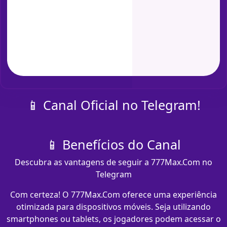
📱 Canal Oficial no Telegram!
📱 Benefícios do Canal
Descubra as vantagens de seguir a 777Max.Com no
Telegram
Com certeza! O 777Max.Com oferece uma experiência
otimizada para dispositivos móveis. Seja utilizando
smartphones ou tablets, os jogadores podem acessar o