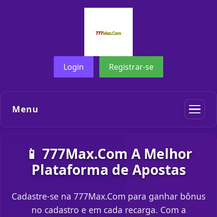
Login
Registrar-se
Menu
📱 777Max.Com A Melhor
Plataforma de Apostas
Cadastre-se na 777Max.Com para ganhar bônus
no cadastro e em cada recarga. Com a