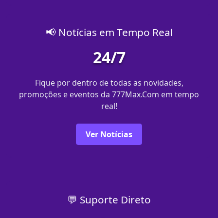
📢 Notícias em Tempo Real
24/7
Fique por dentro de todas as novidades,
promoções e eventos da 777Max.Com em tempo
real!
Ver Notícias
💬 Suporte Direto