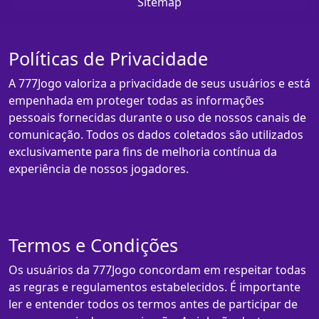
Sitemap
Políticas de Privacidade
A 777Jogo valoriza a privacidade de seus usuários e está
empenhada em proteger todas as informações
pessoais fornecidas durante o uso de nossos canais de
comunicação. Todos os dados coletados são utilizados
exclusivamente para fins de melhoria contínua da
experiência de nossos jogadores.
Termos e Condições
Os usuários da 777Jogo concordam em respeitar todas
as regras e regulamentos estabelecidos. É importante
ler e entender todos os termos antes de participar de