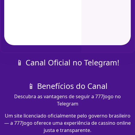
📱 Canal Oficial no Telegram!
📱 Benefícios do Canal
Descubra as vantagens de seguir a 777Jogo no
Telegram
Um site licenciado oficialmente pelo governo brasileiro
— a 777Jogo oferece uma experiência de cassino online
justa e transparente.