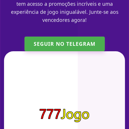
tem acesso a promoções incríveis e uma
experiência de jogo inigualável. Junte-se aos
vencedores agora!
SEGUIR NO TELEGRAM