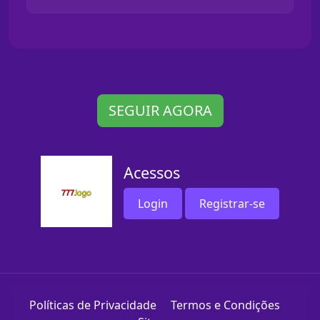
SEGUIR AGORA
Acessos
Login
Registrar-se
Políticas de Privacidade
Termos e Condições