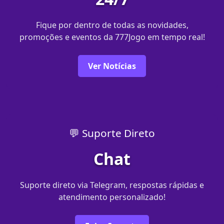
Fique por dentro de todas as novidades,
promoções e eventos da 777Jogo em tempo real!
Ver Notícias
💬 Suporte Direto
Chat
Suporte direto via Telegram, respostas rápidas e
atendimento personalizado!