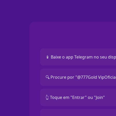
📱 Baixe o app Telegram no seu disp
🔍 Procure por "@777Gold VipOficia
👆 Toque em "Entrar" ou "Join"