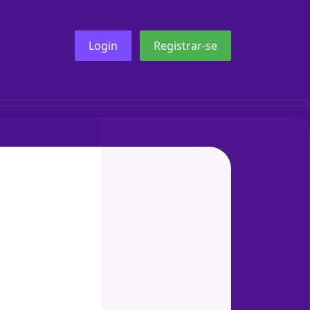
Login
Registrar-se