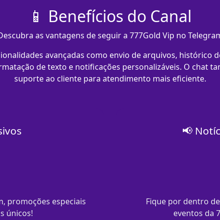
📱 Benefícios do Canal
Descubra as vantagens de seguir a 777Gold Vip no Telegra
cionalidades avançadas como envio de arquivos, histórico de
ormatação de texto e notificações personalizáveis. O chat
suporte ao cliente para atendimento mais eficiente.
sivos
📢 Notí
m, promoções especiais
Fique por dentro d
s únicos!
eventos da 