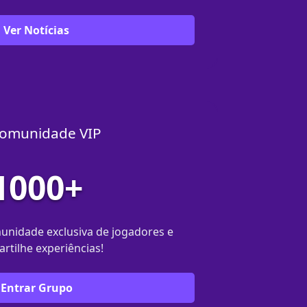
Ver Notícias
Comunidade VIP
1000+
unidade exclusiva de jogadores e
rtilhe experiências!
Entrar Grupo