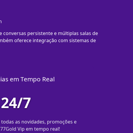
m
 conversas persistente e múltiplas salas de
 também oferece integração com sistemas de
cias em Tempo Real
24/7
e todas as novidades, promoções e
777Gold Vip em tempo real!