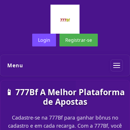
Login
Registrar-se
Menu
📱 777Bf A Melhor Plataforma
de Apostas
Cadastre-se na 777Bf para ganhar bônus no
cadastro e em cada recarga. Com a 777Bf, você