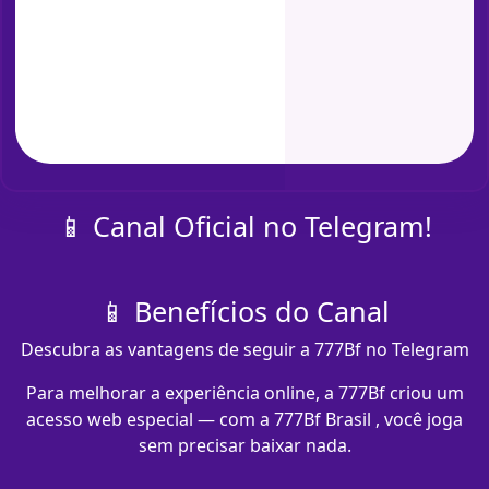
📱 Canal Oficial no Telegram!
📱 Benefícios do Canal
Descubra as vantagens de seguir a 777Bf no Telegram
Para melhorar a experiência online, a 777Bf criou um
acesso web especial — com a 777Bf Brasil , você joga
sem precisar baixar nada.