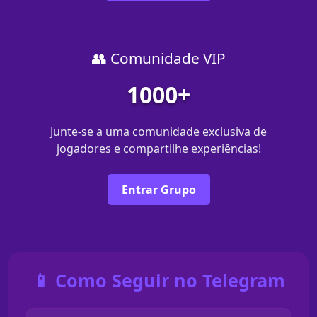
👥 Comunidade VIP
1000+
Junte-se a uma comunidade exclusiva de
jogadores e compartilhe experiências!
Entrar Grupo
📱 Como Seguir no Telegram