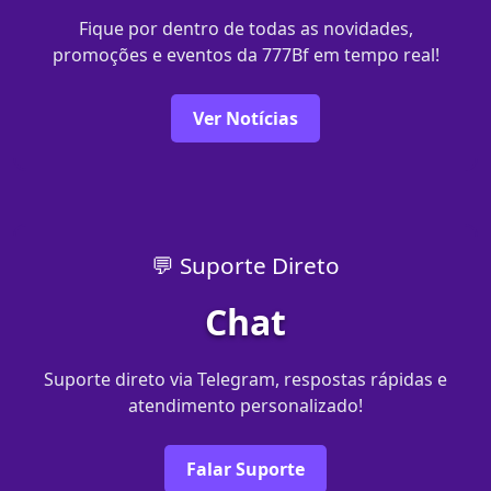
Fique por dentro de todas as novidades,
promoções e eventos da 777Bf em tempo real!
Ver Notícias
💬 Suporte Direto
Chat
Suporte direto via Telegram, respostas rápidas e
atendimento personalizado!
Falar Suporte