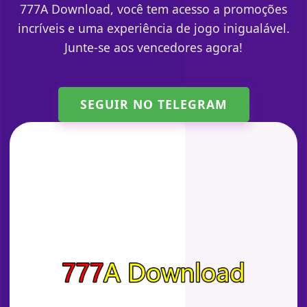
777A Download, você tem acesso a promoções
incríveis e uma experiência de jogo inigualável.
Junte-se aos vencedores agora!
SEGUIR NO TELEGRAM