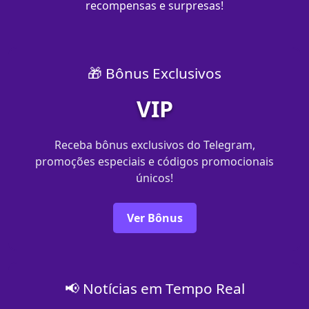
recompensas e surpresas!
🎁 Bônus Exclusivos
VIP
Receba bônus exclusivos do Telegram,
promoções especiais e códigos promocionais
únicos!
Ver Bônus
📢 Notícias em Tempo Real