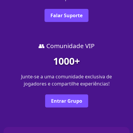
Falar Suporte
👥 Comunidade VIP
1000+
Junte-se a uma comunidade exclusiva de
jogadores e compartilhe experiências!
Entrar Grupo