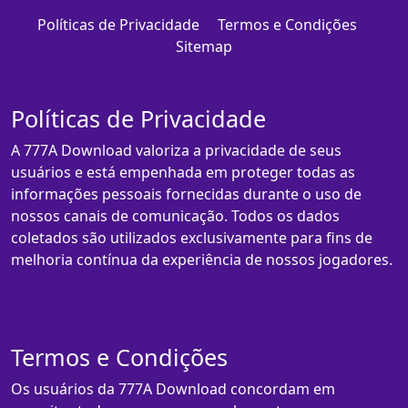
Políticas de Privacidade
Termos e Condições
Sitemap
Políticas de Privacidade
A 777A Download valoriza a privacidade de seus
usuários e está empenhada em proteger todas as
informações pessoais fornecidas durante o uso de
nossos canais de comunicação. Todos os dados
coletados são utilizados exclusivamente para fins de
melhoria contínua da experiência de nossos jogadores.
Termos e Condições
Os usuários da 777A Download concordam em