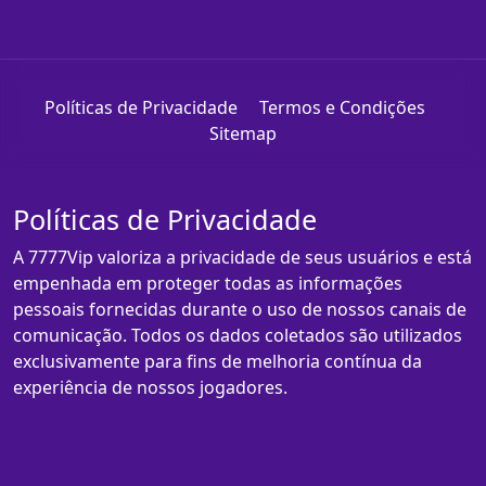
Políticas de Privacidade
Termos e Condições
Sitemap
Políticas de Privacidade
A 7777Vip valoriza a privacidade de seus usuários e está
empenhada em proteger todas as informações
pessoais fornecidas durante o uso de nossos canais de
comunicação. Todos os dados coletados são utilizados
exclusivamente para fins de melhoria contínua da
experiência de nossos jogadores.