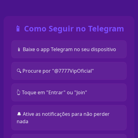
📱 Como Seguir no Telegram
📱 Baixe o app Telegram no seu dispositivo
🔍 Procure por "@7777VipOficial"
👆 Toque em "Entrar" ou "Join"
🔔 Ative as notificações para não perder
nada