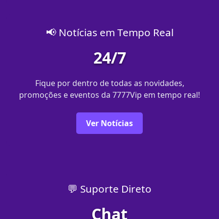
📢 Notícias em Tempo Real
24/7
Fique por dentro de todas as novidades,
promoções e eventos da 7777Vip em tempo real!
Ver Notícias
💬 Suporte Direto
Chat