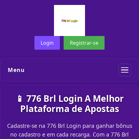
Login
Registrar-se
Menu
📱 776 Brl Login A Melhor
Plataforma de Apostas
Cadastre-se na 776 Brl Login para ganhar bônus
no cadastro e em cada recarga. Com a 776 Brl