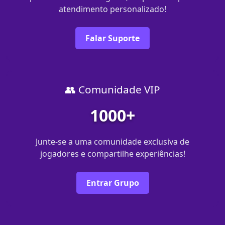
atendimento personalizado!
Falar Suporte
👥 Comunidade VIP
1000+
Junte-se a uma comunidade exclusiva de
jogadores e compartilhe experiências!
Entrar Grupo