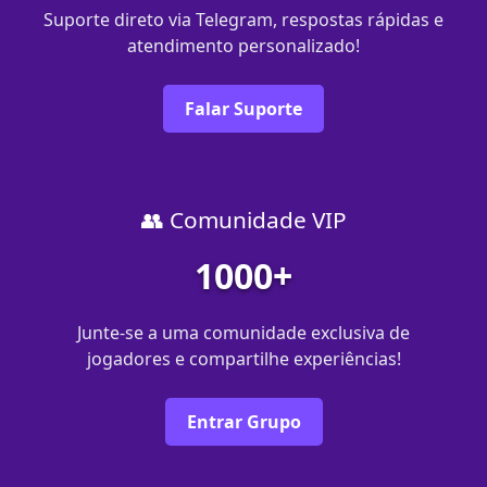
Suporte direto via Telegram, respostas rápidas e
atendimento personalizado!
Falar Suporte
👥 Comunidade VIP
1000+
Junte-se a uma comunidade exclusiva de
jogadores e compartilhe experiências!
Entrar Grupo