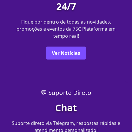
24/7
Fique por dentro de todas as novidades,
promoções e eventos da 75C Plataforma em
tempo real!
Ver Notícias
💬 Suporte Direto
Chat
Suporte direto via Telegram, respostas rápidas e
atendimento personalizado!