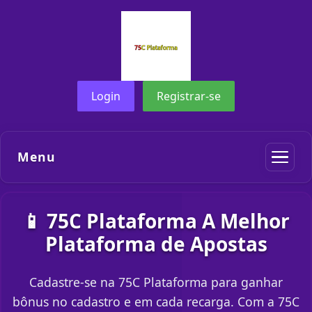
Login
Registrar-se
Menu
📱 75C Plataforma A Melhor
Plataforma de Apostas
Cadastre-se na 75C Plataforma para ganhar
bônus no cadastro e em cada recarga. Com a 75C