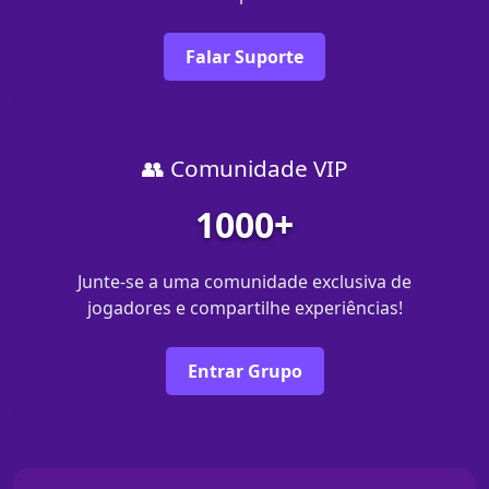
Falar Suporte
👥 Comunidade VIP
1000+
Junte-se a uma comunidade exclusiva de
jogadores e compartilhe experiências!
Entrar Grupo