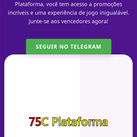
Plataforma, você tem acesso a promoções
incríveis e uma experiência de jogo inigualável.
Junte-se aos vencedores agora!
SEGUIR NO TELEGRAM