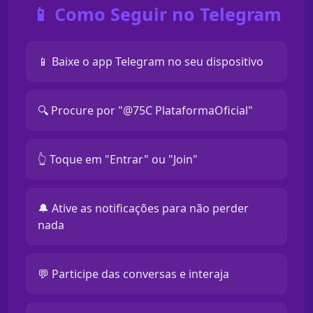
📱 Como Seguir no Telegram
📱 Baixe o app Telegram no seu dispositivo
🔍 Procure por "@75C PlataformaOficial"
👆 Toque em "Entrar" ou "Join"
🔔 Ative as notificações para não perder
nada
💬 Participe das conversas e interaja