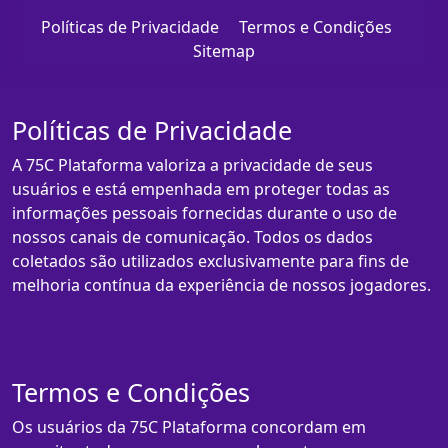
Políticas de Privacidade
Termos e Condições
Sitemap
Políticas de Privacidade
A 75C Plataforma valoriza a privacidade de seus
usuários e está empenhada em proteger todas as
informações pessoais fornecidas durante o uso de
nossos canais de comunicação. Todos os dados
coletados são utilizados exclusivamente para fins de
melhoria contínua da experiência de nossos jogadores.
Termos e Condições
Os usuários da 75C Plataforma concordam em