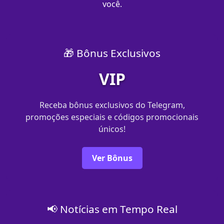
você.
🎁 Bônus Exclusivos
VIP
Receba bônus exclusivos do Telegram,
promoções especiais e códigos promocionais
únicos!
Ver Bônus
📢 Notícias em Tempo Real