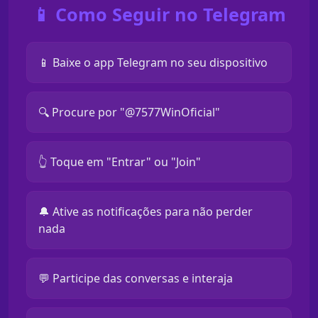
📱 Como Seguir no Telegram
📱 Baixe o app Telegram no seu dispositivo
🔍 Procure por "@7577WinOficial"
👆 Toque em "Entrar" ou "Join"
🔔 Ative as notificações para não perder
nada
💬 Participe das conversas e interaja