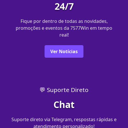
24/7
Fique por dentro de todas as novidades,
promoções e eventos da 7577Win em tempo
real!
Ver Notícias
💬 Suporte Direto
Chat
Suporte direto via Telegram, respostas rápidas e
atendimento personalizado!