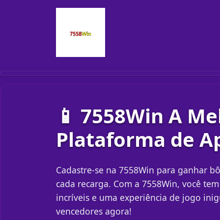
📱 7558Win A Me
Plataforma de A
Cadastre-se na 7558Win para ganhar bô
cada recarga. Com a 7558Win, você tem
incríveis e uma experiência de jogo inig
vencedores agora!