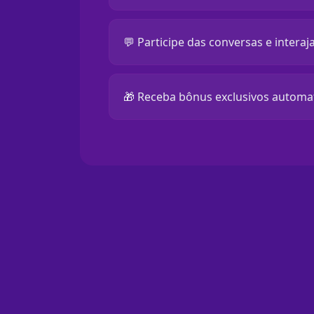
💬 Participe das conversas e interaj
🎁 Receba bônus exclusivos autom