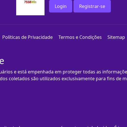
Login
Registrar-se
Políticas de Privacidade
Termos e Condições
Sitemap
de
suários e está empenhada em proteger todas as informaçõe
os coletados são utilizados exclusivamente para fins de m