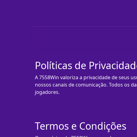
Políticas de Privacida
A 7558Win valoriza a privacidade de seus u
nossos canais de comunicação. Todos os dad
jogadores.
Termos e Condições