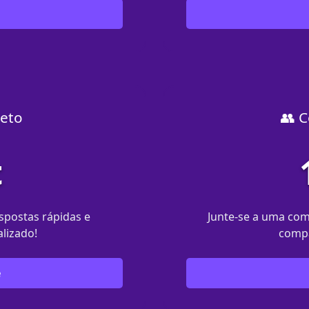
reto
👥 
t
espostas rápidas e
Junte-se a uma com
lizado!
compa
e