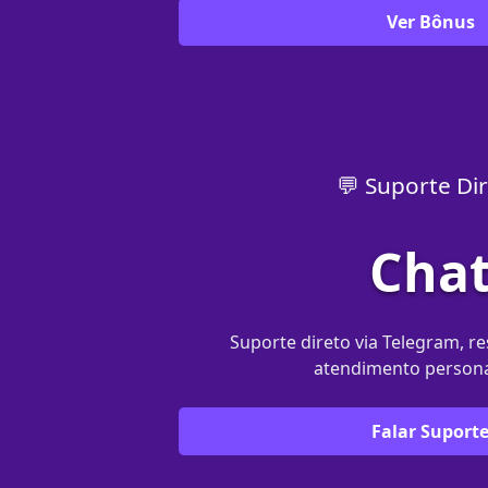
Ver Bônus
💬 Suporte Di
Cha
Suporte direto via Telegram, r
atendimento persona
Falar Suport