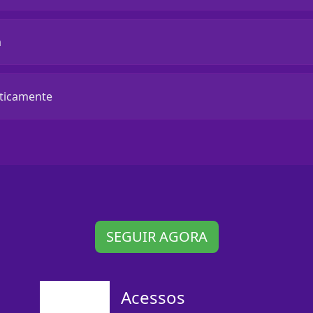
a
aticamente
SEGUIR AGORA
Acessos