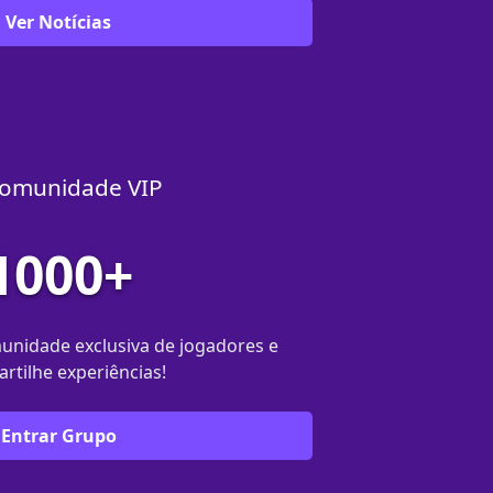
Ver Notícias
Comunidade VIP
1000+
unidade exclusiva de jogadores e
rtilhe experiências!
Entrar Grupo