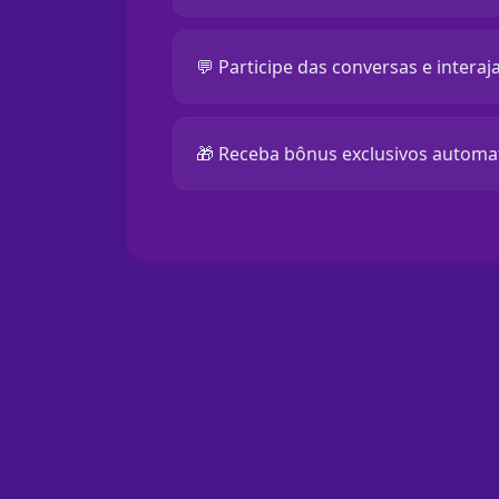
💬 Participe das conversas e interaj
🎁 Receba bônus exclusivos autom