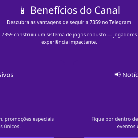
📱 Benefícios do Canal
Descubra as vantagens de seguir a 7359 no Telegram
a 7359 construiu um sistema de jogos robusto — jogadores 
experiência impactante.
sivos
📢 Notí
m, promoções especiais
Fique por dentro d
s únicos!
eventos 