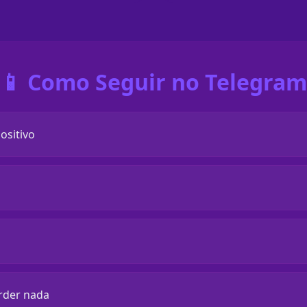
📱 Como Seguir no Telegram
ositivo
erder nada