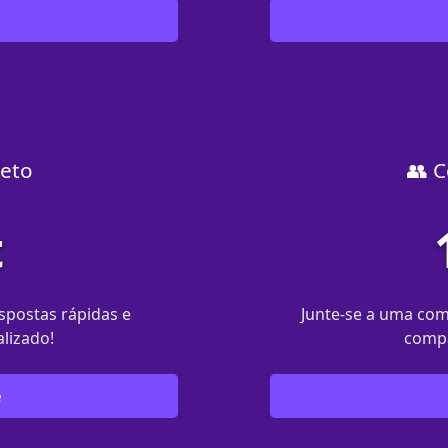
reto
👥 
t
espostas rápidas e
Junte-se a uma com
lizado!
compa
e