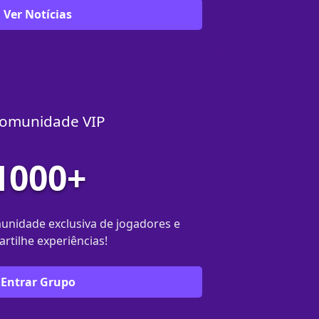
Ver Notícias
Comunidade VIP
1000+
unidade exclusiva de jogadores e
rtilhe experiências!
Entrar Grupo