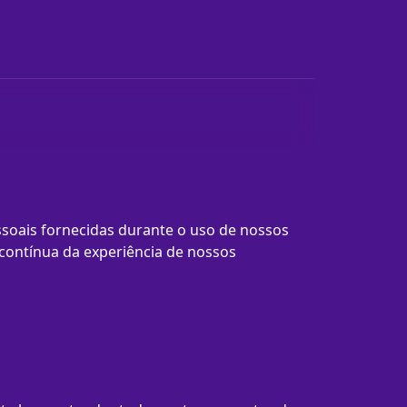
ssoais fornecidas durante o uso de nossos
 contínua da experiência de nossos