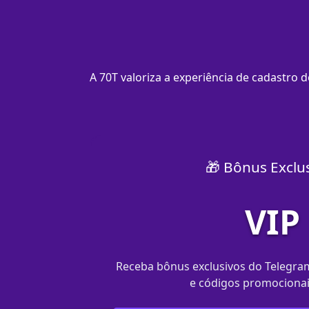
A 70T valoriza a experiência de cadastro 
🎁 Bônus Exclu
VIP
Receba bônus exclusivos do Telegra
e códigos promocionai