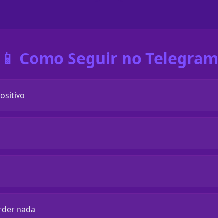
📱 Como Seguir no Telegram
ositivo
erder nada