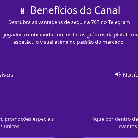
📱 Benefícios do Canal
Descubra as vantagens de seguir a 70T no Telegram
do jogador, combinando com os belos gráficos da plataform
espetáculo visual acima do padrão do mercado.
sivos
📢 Notí
m, promoções especiais
Fique por dentro d
s únicos!
eventos