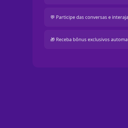
💬 Participe das conversas e interaj
🎁 Receba bônus exclusivos autom