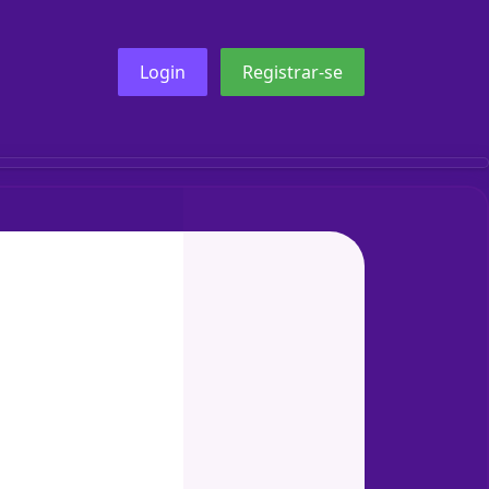
Login
Registrar-se