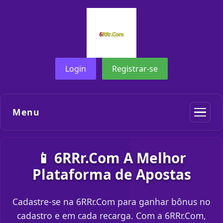
Login
Registrar-se
Menu
📱 6RRr.Com A Melhor
Plataforma de Apostas
Cadastre-se na 6RRr.Com para ganhar bônus no
cadastro e em cada recarga. Com a 6RRr.Com,