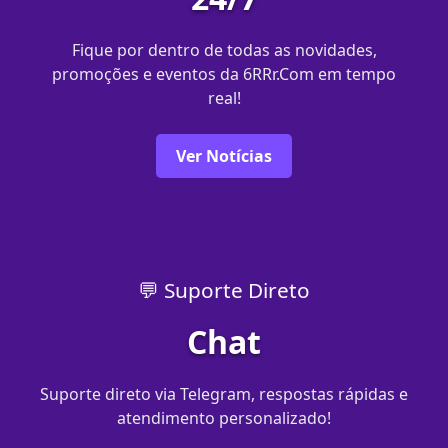
Fique por dentro de todas as novidades,
promoções e eventos da 6RRr.Com em tempo
real!
Ver Notícias
💬 Suporte Direto
Chat
Suporte direto via Telegram, respostas rápidas e
atendimento personalizado!