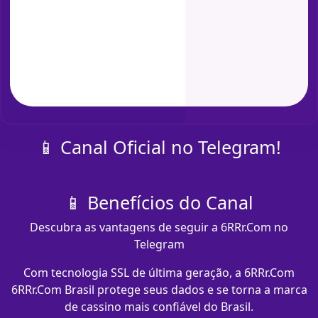
📱 Canal Oficial no Telegram!
📱 Benefícios do Canal
Descubra as vantagens de seguir a 6RRr.Com no
Telegram
Com tecnologia SSL de última geração, a 6RRr.Com
6RRr.Com Brasil protege seus dados e se torna a marca
de cassino mais confiável do Brasil.