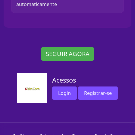
automaticamente
SEGUIR AGORA
Acessos
Login
Registrar-se