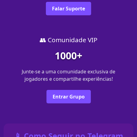
Falar Suporte
👥 Comunidade VIP
1000+
Junte-se a uma comunidade exclusiva de
jogadores e compartilhe experiências!
Entrar Grupo
📱 Como Seguir no Telegram