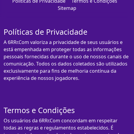
Políticas de Privacidade
Termos e Condições
Sitemap
Políticas de Privacidade
A 6RRr.Com valoriza a privacidade de seus usuários e
está empenhada em proteger todas as informações
pessoais fornecidas durante o uso de nossos canais de
comunicação. Todos os dados coletados são utilizados
exclusivamente para fins de melhoria contínua da
experiência de nossos jogadores.
Termos e Condições
Os usuários da 6RRr.Com concordam em respeitar
todas as regras e regulamentos estabelecidos. É