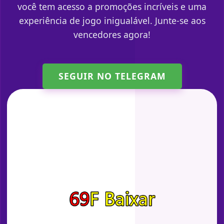
você tem acesso a promoções incríveis e uma
experiência de jogo inigualável. Junte-se aos
vencedores agora!
SEGUIR NO TELEGRAM