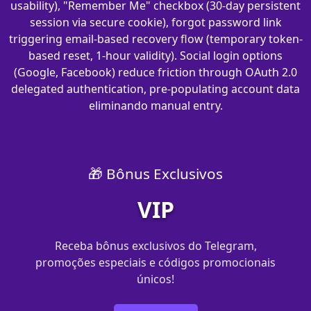
usability), "Remember Me" checkbox (30-day persistent
session via secure cookie), forgot password link
triggering email-based recovery flow (temporary token-
based reset, 1-hour validity). Social login options
(Google, Facebook) reduce friction through OAuth 2.0
delegated authentication, pre-populating account data
eliminando manual entry.
🎁 Bônus Exclusivos
VIP
Receba bônus exclusivos do Telegram,
promoções especiais e códigos promocionais
únicos!