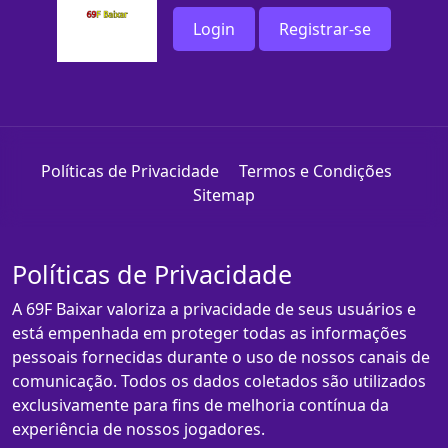
Login
Registrar-se
Políticas de Privacidade
Termos e Condições
Sitemap
Políticas de Privacidade
A 69F Baixar valoriza a privacidade de seus usuários e
está empenhada em proteger todas as informações
pessoais fornecidas durante o uso de nossos canais de
comunicação. Todos os dados coletados são utilizados
exclusivamente para fins de melhoria contínua da
experiência de nossos jogadores.