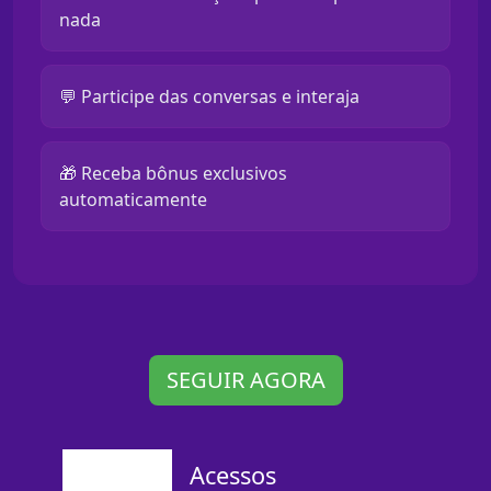
nada
💬 Participe das conversas e interaja
🎁 Receba bônus exclusivos
automaticamente
SEGUIR AGORA
Acessos