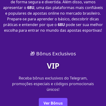
de forma segura e divertida. Além disso, vamos
apresentar o
68U
, uma das plataformas mais confiáveis
e populares de apostas online no mercado brasileiro.
Prepare-se para aprender o básico, descobrir dicas
práticas e entender por que o
68U
pode ser sua melhor
escolha para entrar no mundo das apostas esportivas!
🎁 Bônus Exclusivos
VIP
Receba bônus exclusivos do Telegram,
promoções especiais e códigos promocionais
únicos!
Ver Bônus