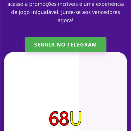
acesso a promoções incríveis e uma experiência
de jogo inigualável. Junte-se aos vencedores
agora!
SEGUIR NO TELEGRAM