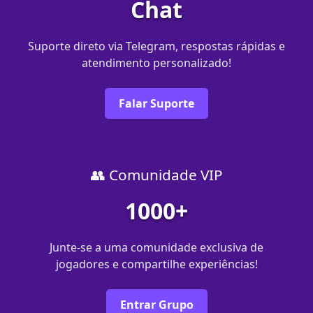
Chat
Suporte direto via Telegram, respostas rápidas e
atendimento personalizado!
Falar Suporte
👥 Comunidade VIP
1000+
Junte-se a uma comunidade exclusiva de
jogadores e compartilhe experiências!
Entrar Grupo