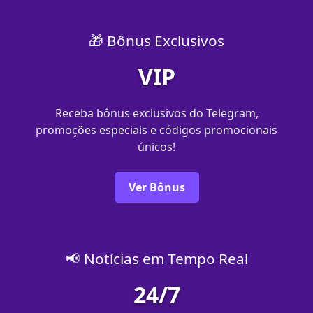
🎁 Bônus Exclusivos
VIP
Receba bônus exclusivos do Telegram,
promoções especiais e códigos promocionais
únicos!
Ver Bônus
📢 Notícias em Tempo Real
24/7