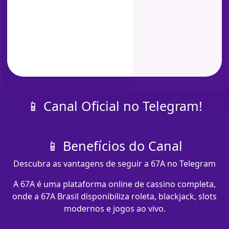
📱 Canal Oficial no Telegram!
📱 Benefícios do Canal
Descubra as vantagens de seguir a 67A no Telegram
A 67A é uma plataforma online de cassino completa,
onde a 67A Brasil disponibiliza roleta, blackjack, slots
modernos e jogos ao vivo.