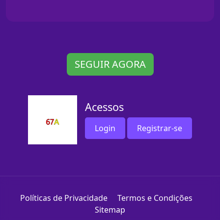
SEGUIR AGORA
Acessos
Login
Registrar-se
Políticas de Privacidade
Termos e Condições
Sitemap