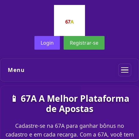
Login
Registrar-se
Menu
📱 67A A Melhor Plataforma
de Apostas
Cadastre-se na 67A para ganhar bônus no
cadastro e em cada recarga. Com a 67A, você tem