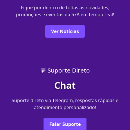
Fique por dentro de todas as novidades,
promoções e eventos da 67A em tempo real!
Ver Notícias
💬 Suporte Direto
Chat
Suporte direto via Telegram, respostas rápidas e
atendimento personalizado!
Falar Suporte