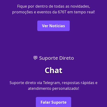
Fique por dentro de todas as novidades,
promoções e eventos da 676T em tempo real!
Ver Notícias
💬 Suporte Direto
Chat
Suporte direto via Telegram, respostas rápidas e
atendimento personalizado!
Falar Suporte