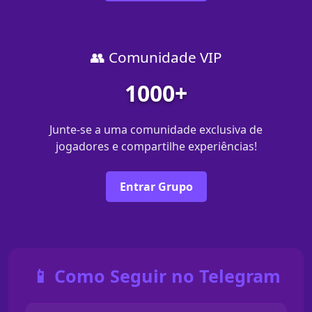
👥 Comunidade VIP
1000+
Junte-se a uma comunidade exclusiva de
jogadores e compartilhe experiências!
Entrar Grupo
📱 Como Seguir no Telegram