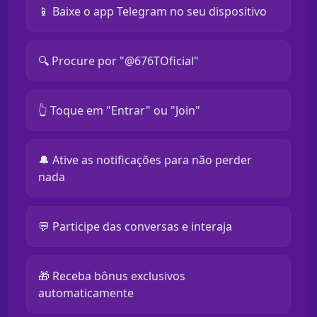
📱 Baixe o app Telegram no seu dispositivo
🔍 Procure por "@676TOficial"
👆 Toque em "Entrar" ou "Join"
🔔 Ative as notificações para não perder
nada
💬 Participe das conversas e interaja
🎁 Receba bônus exclusivos
automaticamente