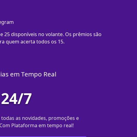
legram
e 25 disponíveis no volante. Os prêmios são
ra quem acerta todos os 15.
cias em Tempo Real
24/7
e todas as novidades, promoções e
 Com Plataforma em tempo real!