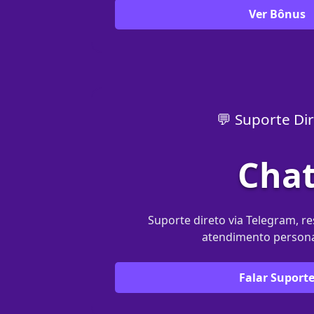
Ver Bônus
💬 Suporte Di
Cha
Suporte direto via Telegram, r
atendimento persona
Falar Suport