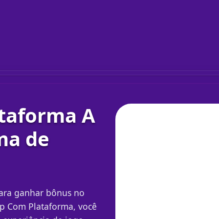
ataforma A
ma de
para ganhar bônus no
ip Com Plataforma, você