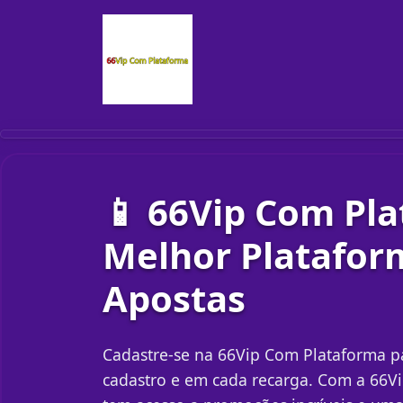
📱 66Vip Com Pl
Melhor Platafor
Apostas
Cadastre-se na 66Vip Com Plataforma 
cadastro e em cada recarga. Com a 66V