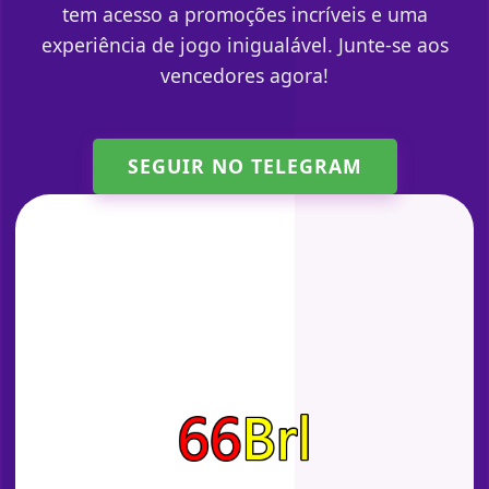
tem acesso a promoções incríveis e uma
experiência de jogo inigualável. Junte-se aos
vencedores agora!
SEGUIR NO TELEGRAM