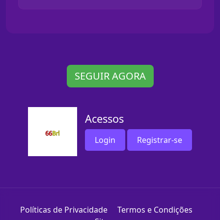
SEGUIR AGORA
Acessos
Login
Registrar-se
Políticas de Privacidade
Termos e Condições