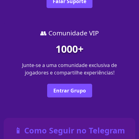
Falar Suporte
👥 Comunidade VIP
1000+
Junte-se a uma comunidade exclusiva de
jogadores e compartilhe experiências!
Entrar Grupo
📱 Como Seguir no Telegram