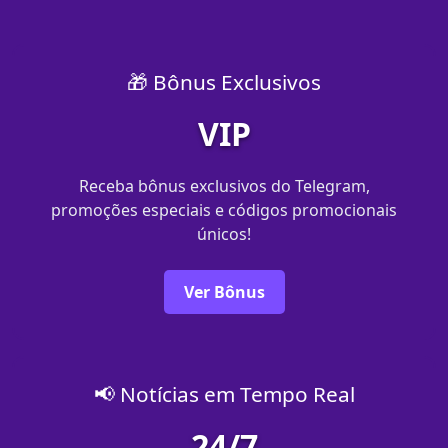
🎁 Bônus Exclusivos
VIP
Receba bônus exclusivos do Telegram,
promoções especiais e códigos promocionais
únicos!
Ver Bônus
📢 Notícias em Tempo Real
24/7