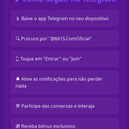
📱 Baixe o app Telegram no seu dispositivo
🔍 Procure por "@6615.ComOficial"
👆 Toque em "Entrar" ou "Join"
🔔 Ative as notificações para não perder
nada
💬 Participe das conversas e interaja
🎁 Receba bônus exclusivos