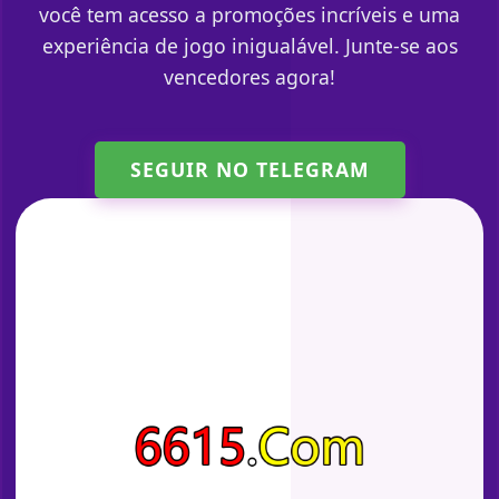
você tem acesso a promoções incríveis e uma
experiência de jogo inigualável. Junte-se aos
vencedores agora!
SEGUIR NO TELEGRAM