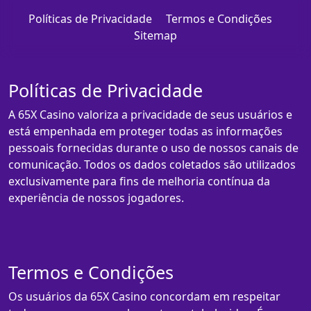
Políticas de Privacidade
Termos e Condições
Sitemap
Políticas de Privacidade
A 65X Casino valoriza a privacidade de seus usuários e
está empenhada em proteger todas as informações
pessoais fornecidas durante o uso de nossos canais de
comunicação. Todos os dados coletados são utilizados
exclusivamente para fins de melhoria contínua da
experiência de nossos jogadores.
Termos e Condições
Os usuários da 65X Casino concordam em respeitar