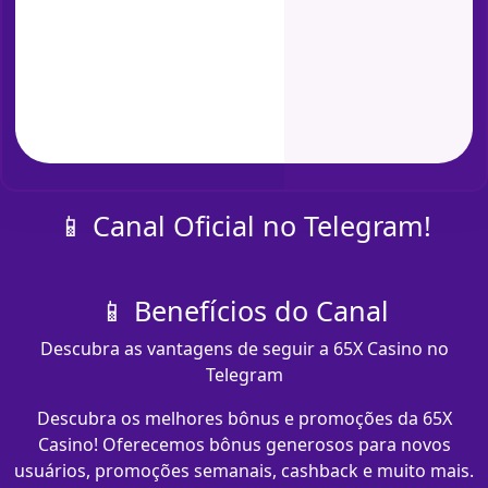
📱 Canal Oficial no Telegram!
📱 Benefícios do Canal
Descubra as vantagens de seguir a 65X Casino no
Telegram
Descubra os melhores bônus e promoções da 65X
Casino! Oferecemos bônus generosos para novos
usuários, promoções semanais, cashback e muito mais.