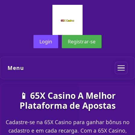
Login
Registrar-se
Menu
📱 65X Casino A Melhor
Plataforma de Apostas
Cadastre-se na 65X Casino para ganhar bônus no
cadastro e em cada recarga. Com a 65X Casino,