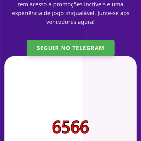
tem acesso a promoções incríveis e uma
experiência de jogo inigualável. Junte-se aos
vencedores agora!
SEGUIR NO TELEGRAM