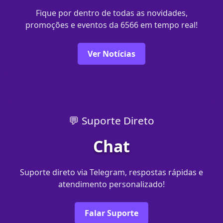
Fique por dentro de todas as novidades,
promoções e eventos da 6566 em tempo real!
Ver Notícias
💬 Suporte Direto
Chat
Suporte direto via Telegram, respostas rápidas e
atendimento personalizado!
Falar Suporte