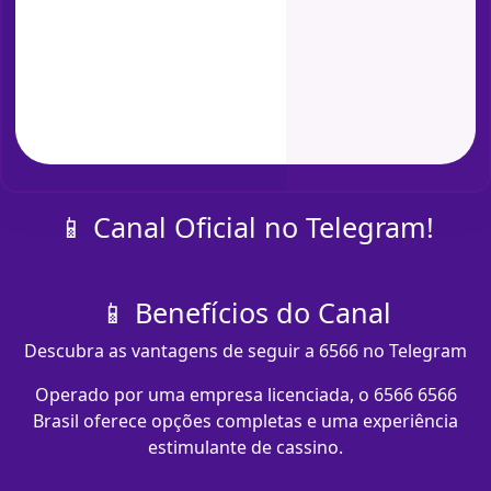
📱 Canal Oficial no Telegram!
📱 Benefícios do Canal
Descubra as vantagens de seguir a 6566 no Telegram
Operado por uma empresa licenciada, o 6566 6566
Brasil oferece opções completas e uma experiência
estimulante de cassino.